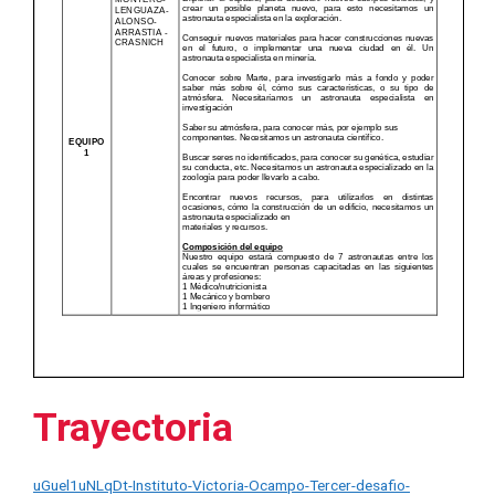
Trayectoria
uGuel1uNLqDt-Instituto-Victoria-Ocampo-Tercer-desafio-